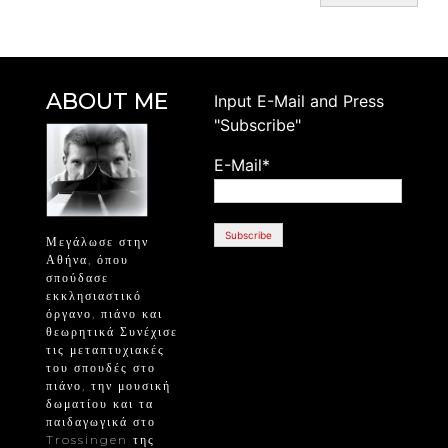
ABOUT ME
Ιnput E-Mail and Press
"Subscribe"
E-Mail*
Μεγάλωσε στην
Αθήνα, όπου
σπούδασε
εκκλησιαστικό
όργανο, πιάνο και
θεωρητικά Συνέχισε
τις μεταπτυχιακές
του σπουδές στο
πιάνο, την μουσική
δωματίου και τα
παιδαγωγικά στο
Trossingen της