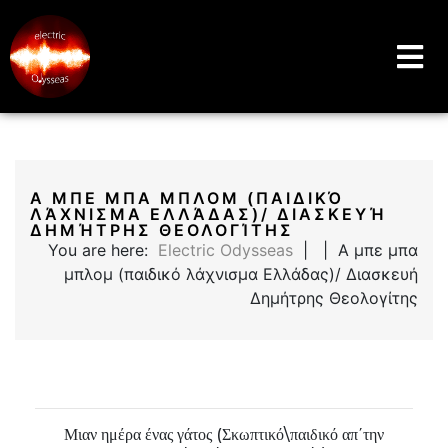
Music Education Blog And Website
Electric Odysseas
Α ΜΠΕ ΜΠΑ ΜΠΛΟΜ (ΠΑΙΔΙΚΌ
ΛΆΧΝΙΣΜΑ ΕΛΛΆΔΑΣ)/ ΔΙΑΣΚΕΥΉ
ΔΗΜΉΤΡΗΣ ΘΕΟΛΟΓΊΤΗΣ
You are here:
Electric Odysseas
| | Α μπε μπα
μπλομ (παιδικό λάχνισμα Ελλάδας)/ Διασκευή
Δημήτρης Θεολογίτης
Μιαν ημέρα ένας γάτος (Σκωπτικό\παιδικό απ΄την