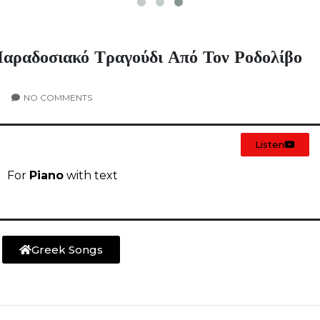
Παραδοσιακό Τραγούδι Από Τον Ροδολίβο
NO COMMENTS
Listen
For
Piano
with text
Greek Songs