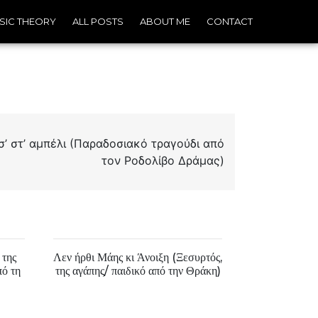
SIC THEORY
ALL POSTS
ABOUT ME
CONTACT
 στ’ αμπέλι (Παραδοσιακό τραγούδι από
τον Ροδολίβο Δράμας)
 της
Λεν ήρθι Μάης κι Άνοιξη (Ξεσυρτός,
πό τη
της αγάπης/ παιδικό από την Θράκη)