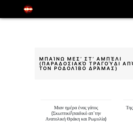
Music Education Blog And Website
Electric Odysseas
ΜΠΑΊΝΩ ΜΕΣ’ ΣΤ’ ΑΜΠΈΛΙ
(ΠΑΡΑΔΟΣΙΑΚΌ ΤΡΑΓΟΎΔΙ ΑΠ
ΤΟΝ ΡΟΔΟΛΊΒΟ ΔΡΆΜΑΣ)
ιδικό λάχνισμα
Μιαν ημέρα ένας γάτος
Της
ς)
(Σκωπτικό\παιδικό απ΄την
Ανατολική Θράκη και Ρωμυλία)