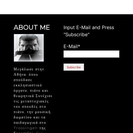
ABOUT ME
Ιnput E-Mail and Press
"Subscribe"
E-Mail*
Μεγάλωσε στην
Αθήνα, όπου
σπούδασε
εκκλησιαστικό
όργανο, πιάνο και
θεωρητικά Συνέχισε
τις μεταπτυχιακές
του σπουδές στο
πιάνο, την μουσική
δωματίου και τα
παιδαγωγικά στο
Trossingen της