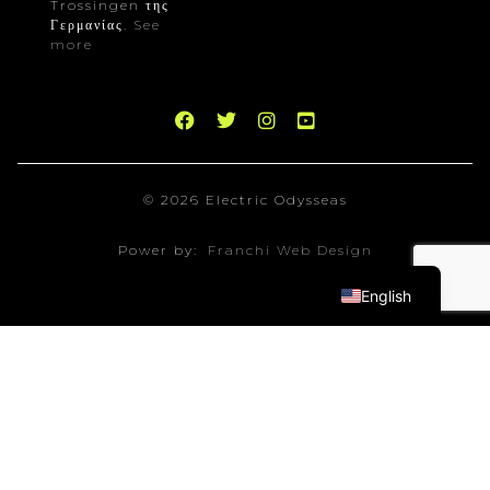
Trossingen της
Γερμανίας.
See
more
© 2026 Electric Odysseas
Power by:
Franchi Web Design
English