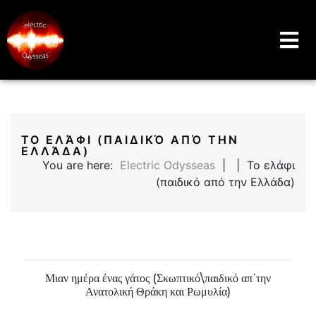
Music Education Blog And Website
Electric Odysseas
ΤΟ ΕΛΆΦΙ (ΠΑΙΔΙΚΌ ΑΠΌ ΤΗΝ
ΕΛΛΆΔΑ)
You are here:
Electric Odysseas
| | Το ελάφι
(παιδικό από την Ελλάδα)
Μιαν ημέρα ένας γάτος (Σκωπτικό\παιδικό απ΄την
Ανατολική Θράκη και Ρωμυλία)