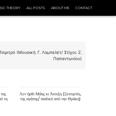
SIC THEORY
ALL POSTS
ABOUT ME
CONTACT
ιριτρό (Μουσική: Γ. Λαμπελέτ/ Στίχοι: Ζ.
Παπαντωνίου)
 της
Λεν ήρθι Μάης κι Άνοιξη (Ξεσυρτός,
πό τη
της αγάπης/ παιδικό από την Θράκη)