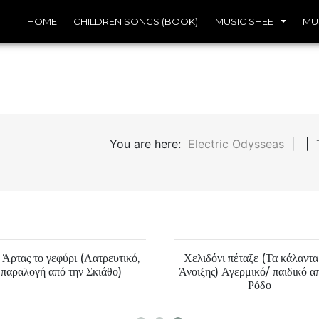
HOME
CHILDREN SONGS (BOOK)
MUSIC SHEET
MU
You are here:
Electric Odysseas
| | Τσ
 Άρτας το γεφύρι (Λατρευτικό,
Χελιδόνι πέταξε (Τα κάλαντα
παραλογή από την Σκιάθο)
Άνοιξης) Αγερμικό/ παιδικό α
Ρόδο