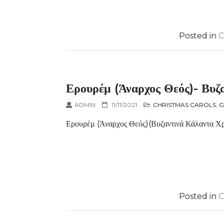
Posted in
C
Ερουρέμ (Άναρχος Θεός)- Βυζ
ADMIN
11/11/2021
CHRISTMAS CAROLS
,
G
Ερουρέμ (Άναρχος Θεός)(Βυζαντινά Κάλαντα 
Posted in
C