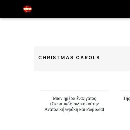
Music Education Blog And Website
Electric Odysseas
Skip
to
CHRISTMAS CAROLS
content
ιδικό λάχνισμα
Μιαν ημέρα ένας γάτος
Της
ς)
(Σκωπτικό\παιδικό απ΄την
Ανατολική Θράκη και Ρωμυλία)