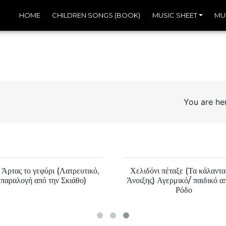
HOME
CHILDREN SONGS (BOOK)
MUSIC SHEET
MU
You are h
 Άρτας το γεφύρι (Λατρευτικό,
Χελιδόνι πέταξε (Τα κάλαντα
παραλογή από την Σκιάθο)
Άνοιξης) Αγερμικό/ παιδικό α
Ρόδο