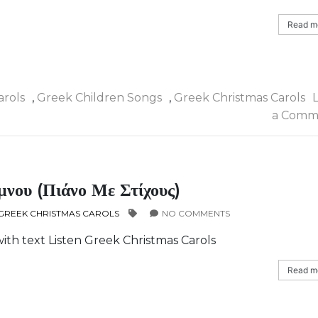
Read mo
arols
,
Greek Children Songs
,
Greek Christmas Carols
a Comm
νου (πιάνο Με Στίχους)
GREEK CHRISTMAS CAROLS
NO COMMENTS
with text Listen Greek Christmas Carols
Read mo