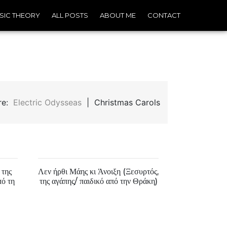
SIC THEORY
ALL POSTS
ABOUT ME
CONTACT
ere:
Electric Odysseas
| Christmas Carols
 της
Λεν ήρθι Μάης κι Άνοιξη (Ξεσυρτός,
πό τη
της αγάπης/ παιδικό από την Θράκη)