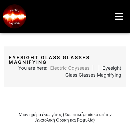
Music Education Blog And Website
Electric Odysseas
Skip
to
EYESIGHT GLASS GLASSES
MAGNIFYING
content
You are here:
Electric Odysseas
| | Eyesight
Glass Glasses Magnifying
Μιαν ημέρα ένας γάτος (Σκωπτικό\παιδικό απ΄την
Ανατολική Θράκη και Ρωμυλία)