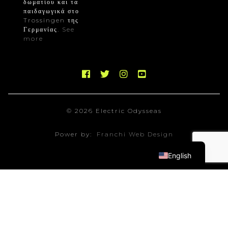
δωματίου και τα
παιδαγωγικά στο
Trossingen της
Γερμανίας.
See
more
© 2026 Electric Odysseas
Power by:
Franchi Web Design
English