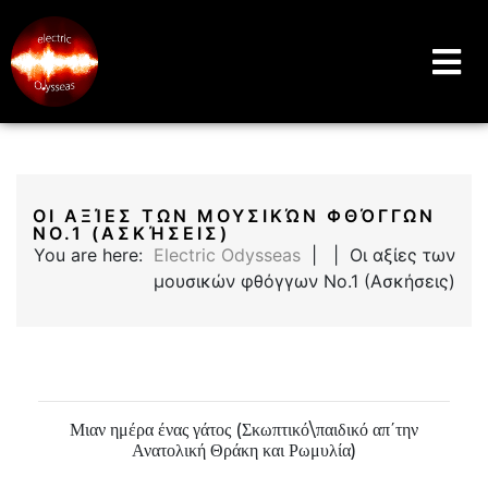
Music Education Blog And Website
Electric Odysseas
ΟΙ ΑΞΊΕΣ ΤΩΝ ΜΟΥΣΙΚΏΝ ΦΘΌΓΓΩΝ
ΝΟ.1 (ΑΣΚΉΣΕΙΣ)
You are here:
Electric Odysseas
| | Οι αξίες των
μουσικών φθόγγων Νο.1 (Ασκήσεις)
Μιαν ημέρα ένας γάτος (Σκωπτικό\παιδικό απ΄την
Ανατολική Θράκη και Ρωμυλία)