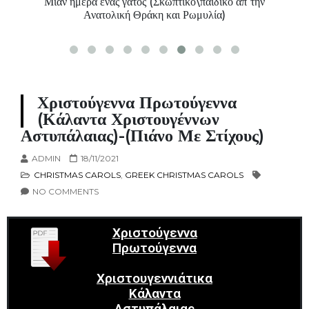
Μιαν ημέρα ένας γάτος (Σκωπτικό\παιδικό απ΄την
Ανατολική Θράκη και Ρωμυλία)
Χριστούγεννα Πρωτούγεννα
(Κάλαντα Χριστουγέννων
Αστυπάλαιας)-(πιάνο Με Στίχους)
ADMIN
18/11/2021
CHRISTMAS CAROLS
,
GREEK CHRISTMAS CAROLS
NO COMMENTS
Χριστούγεννα
Πρωτούγεννα
Χριστουγεννιάτικα
Κάλαντα
Αστυπάλαιας