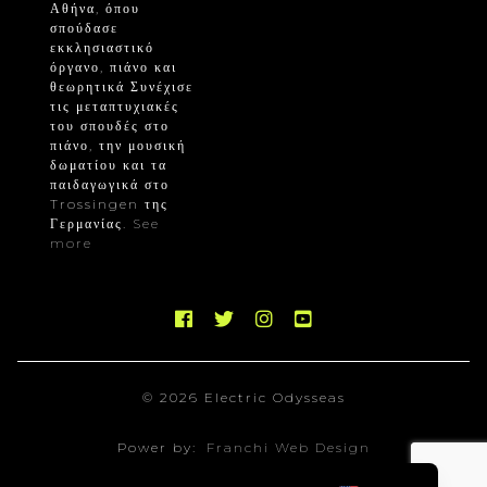
Αθήνα, όπου
σπούδασε
εκκλησιαστικό
όργανο, πιάνο και
θεωρητικά Συνέχισε
τις μεταπτυχιακές
του σπουδές στο
πιάνο, την μουσική
δωματίου και τα
παιδαγωγικά στο
Trossingen της
Γερμανίας.
See
more
© 2026 Electric Odysseas
Power by:
Franchi Web Design