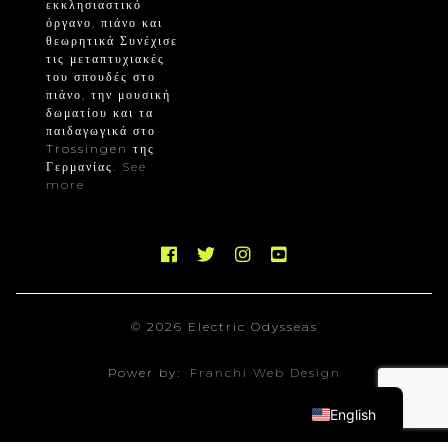
εκκλησιαστικό
όργανο, πιάνο και
θεωρητικά Συνέχισε
τις μεταπτυχιακές
του σπουδές στο
πιάνο, την μουσική
δωματίου και τα
παιδαγωγικά στο
Trossingen της
Γερμανίας.
See
more
© 2026 Electric Odysseas
Power by:
Franchi Web Design
English