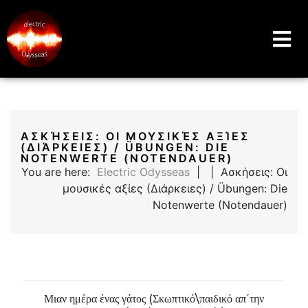
Music Education Blog And Website
Electric Odysseas
ΑΣΚΉΣΕΙΣ: ΟΙ ΜΟΥΣΙΚΈΣ ΑΞΊΕΣ
(ΔΙΆΡΚΕΙΕΣ) / ÜBUNGEN: DIE
NOTENWERTE (NOTENDAUER)​
You are here:
Electric Odysseas
| | Ασκήσεις: Οι
μουσικές αξίες (Διάρκειες) / Übungen: Die
Notenwerte (Notendauer)​
Μιαν ημέρα ένας γάτος (Σκωπτικό\παιδικό απ΄την