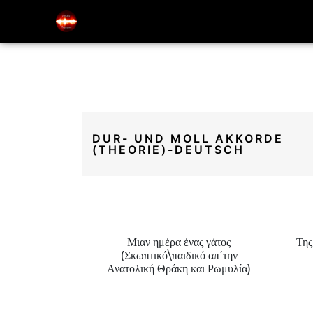
Music Education Blog And Website
Electric Odysseas
DUR- UND MOLL AKKORDE
(THEORIE)-DEUTSCH
ιδικό λάχνισμα
Μιαν ημέρα ένας γάτος
Της
ς)
(Σκωπτικό\παιδικό απ΄την
Ανατολική Θράκη και Ρωμυλία)