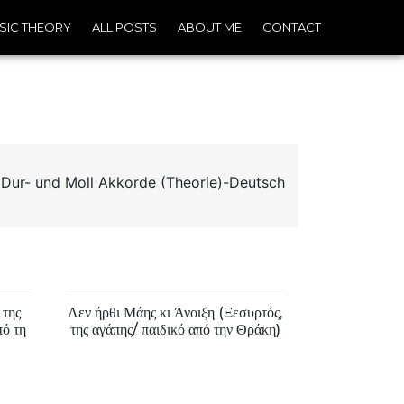
SIC THEORY
ALL POSTS
ABOUT ME
CONTACT
ur- und Moll Akkorde (Theorie)-Deutsch
 της
Λεν ήρθι Μάης κι Άνοιξη (Ξεσυρτός,
πό τη
της αγάπης/ παιδικό από την Θράκη)