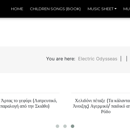
HOME
CHILDREN SONGS (BOOK)
MUSIC SHEET
MU
You are here:
Electric Odysseas
| | D
 Άρτας το γεφύρι (Λατρευτικό,
Χελιδόνι πέταξε (Τα κάλαντα
παραλογή από την Σκιάθο)
Άνοιξης) Αγερμικό/ παιδικό α
Ρόδο